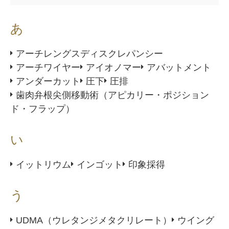
あ
アーチレングスディスクレパンシー
アーチワイヤー
アイオノマー
アバットメント
アンダーカット
圧下
圧排
歯肉弁根尖側移動術（アピカリー・ポジション
ド・フラップ）
い
イットリウム
インゴット
印象採得
う
UDMA（ウレタンジメタクリレート）
ウイング