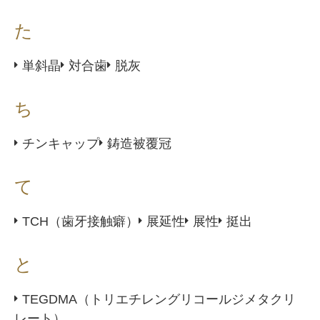
た
単斜晶
対合歯
脱灰
ち
チンキャップ
鋳造被覆冠
て
TCH（歯牙接触癖）
展延性
展性
挺出
と
TEGDMA（トリエチレングリコールジメタクリ
レート）