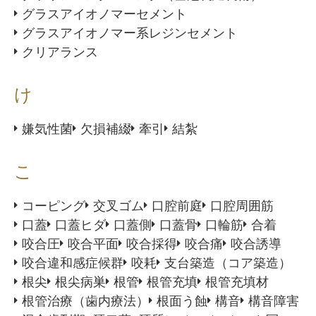
グラスアイオノマーセメント
グラスアイオノマー系レジンセメント
クリアランス
け
嫌気性菌
欠損補綴
牽引
結紮
こ
コーピング
交叉ゴム
口腔前庭
口腔周囲筋
口蓋
口蓋ヒダ
口蓋側
口蓋骨
口輪筋
合着
咬合圧
咬合平面
咬合採得
咬合痛
咬合誘導
咬合違和感症候群
咬耗
支台築造（コア築造）
根尖
根尖病巣
根管
根管充填
根管充填材
根管治療（歯内療法）
根面う蝕
構音
構音障害