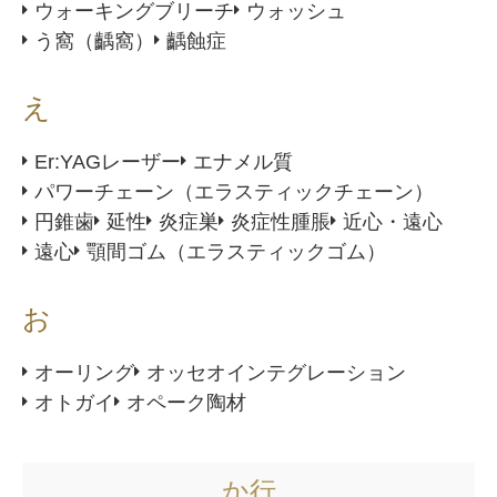
ウォーキングブリーチ
ウォッシュ
う窩（齲窩）
齲蝕症
え
Er:YAGレーザー
エナメル質
パワーチェーン（エラスティックチェーン）
円錐歯
延性
炎症巣
炎症性腫脹
近心・遠心
遠心
顎間ゴム（エラスティックゴム）
お
オーリング
オッセオインテグレーション
オトガイ
オペーク陶材
か行