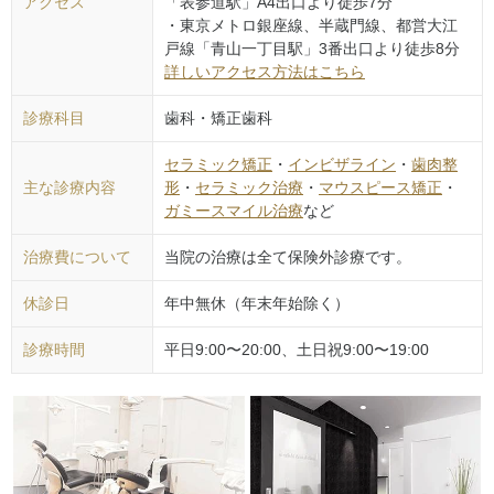
アクセス
「表参道駅」A4出口より徒歩7分
・東京メトロ銀座線、半蔵門線、都営大江
戸線「青山一丁目駅」3番出口より徒歩8分
詳しいアクセス方法はこちら
診療科目
歯科・矯正歯科
セラミック矯正
・
インビザライン
・
歯肉整
主な診療内容
形
・
セラミック治療
・
マウスピース矯正
・
ガミースマイル治療
など
治療費について
当院の治療は全て保険外診療です。
休診日
年中無休（年末年始除く）
診療時間
平日9:00〜20:00、土日祝9:00〜19:00