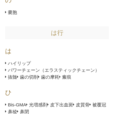
の
嚢胞
は行
は
ハイリップ
パワーチェーン（エラスティックチェーン）
抜髄
歯の切削
歯の摩耗
瘢痕
ひ
Bis-GMA
光増感剤
皮下出血斑
皮質骨
被覆冠
鼻稜
鼻閉