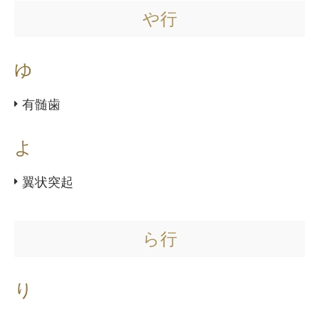
や行
ゆ
有髄歯
よ
翼状突起
ら行
り