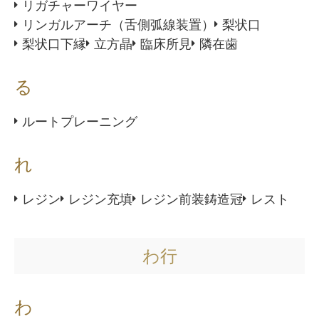
リガチャーワイヤー
リンガルアーチ（舌側弧線装置）
梨状口
梨状口下縁
立方晶
臨床所見
隣在歯
る
ルートプレーニング
れ
レジン
レジン充填
レジン前装鋳造冠
レスト
わ行
わ