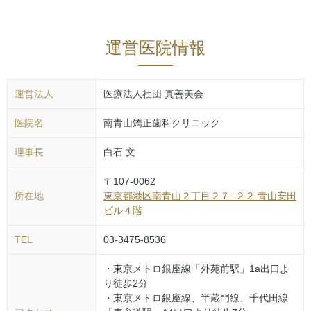
運営医院情報
運営法人
医療法人社団 真善美会
医院名
南青山矯正歯科クリニック
理事長
白石 文
〒
107-0062
所在地
東京都
港区
南青山２丁目２７−２２ 青山安田
ビル４階
TEL
03-3475-8536
・東京メトロ銀座線「外苑前駅」1a出口よ
り徒歩2分
・東京メトロ銀座線、半蔵門線、千代田線