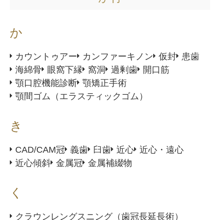
か
カウントゥアー
カンファーキノン
仮封
患歯
海綿骨
眼窩下縁
窩洞
過剰歯
開口筋
顎口腔機能診断
顎矯正手術
顎間ゴム（エラスティックゴム）
き
CAD/CAM冠
義歯
臼歯
近心
近心・遠心
近心傾斜
金属冠
金属補綴物
く
クラウンレングスニング（歯冠長延長術）