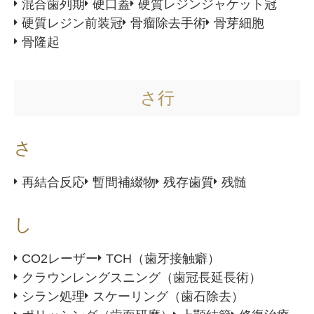
混合歯列期
硬口蓋
硬質レジンジャケット冠
硬質レジン前装冠
骨瘤除去手術
骨芽細胞
骨隆起
さ行
さ
再結合反応
暫間補綴物
残存歯質
残髄
し
CO2レーザー
TCH（歯牙接触癖）
クラウンレングスニング（歯冠長延長術）
シラン処理
スケーリング（歯石除去）