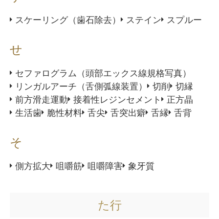
スケーリング（歯石除去）
ステイン
スプルー
せ
セファログラム（頭部エックス線規格写真）
リンガルアーチ（舌側弧線装置）
切削
切縁
前方滑走運動
接着性レジンセメント
正方晶
生活歯
脆性材料
舌尖
舌突出癖
舌縁
舌背
そ
側方拡大
咀嚼筋
咀嚼障害
象牙質
た行