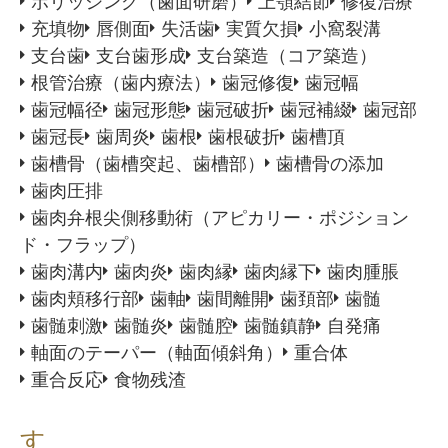
ポリッシング（歯面研磨）
上顎結節
修復治療
充填物
唇側面
失活歯
実質欠損
小窩裂溝
支台歯
支台歯形成
支台築造（コア築造）
根管治療（歯内療法）
歯冠修復
歯冠幅
歯冠幅径
歯冠形態
歯冠破折
歯冠補綴
歯冠部
歯冠長
歯周炎
歯根
歯根破折
歯槽頂
歯槽骨（歯槽突起、歯槽部）
歯槽骨の添加
歯肉圧排
歯肉弁根尖側移動術（アピカリー・ポジション
ド・フラップ）
歯肉溝内
歯肉炎
歯肉縁
歯肉縁下
歯肉腫脹
歯肉頬移行部
歯軸
歯間離開
歯頚部
歯髄
歯髄刺激
歯髄炎
歯髄腔
歯髄鎮静
自発痛
軸面のテーパー（軸面傾斜角）
重合体
重合反応
食物残渣
す