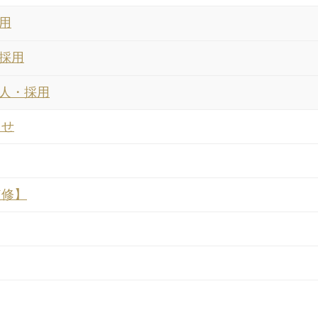
用
採用
人・採用
らせ
監修】