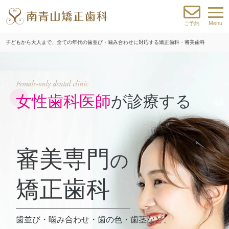
Menu
ご予約
子どもから大人まで、全ての年代の歯並び・噛み合わせに対応する矯正歯科・審美歯科
Female-only dental clinic
女性歯科医師
が診療する
審美専門
の
矯正歯科
歯並び・噛み合わせ・歯の色・歯茎など、