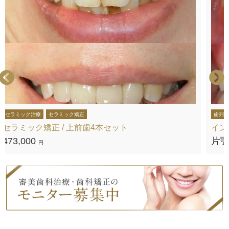
セラミック治療
セラミック矯正
歯列矯
セラミック矯正 / 上前歯4本セット
イン
473,000
片顎 
円