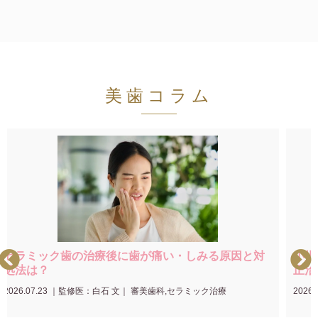
美歯コラム
セラミック歯の治療後に歯が痛い・しみる原因と対
小児
処法は？
正治
2026.07.23
｜
監修医：白石 文
｜ 審美歯科,セラミック治療
2026.