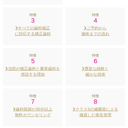
特徴
特徴
3
4
すべての歯科矯正
ご予約から
に対応する矯正歯科
施術までの流れ
特徴
特徴
5
6
当院が矯正歯科と審美歯科を
豊富な経験と
併設する理由
確かな技術
特徴
特徴
7
8
歯科医師が30分以上
クラスSの滅菌器による
無料カウンセリング
徹底した衛生管理