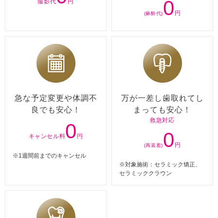
0
撮影代
円
円
(麻酔代)
急な予定変更や体調不
万が一差し歯取れてし
良でも安心！
まっても安心！
救急対応
0
0
キャンセル料
円
円
(再装着)
※1週間前までのキャンセル
※対象施術：セラミック矯正、
セラミッククラウン