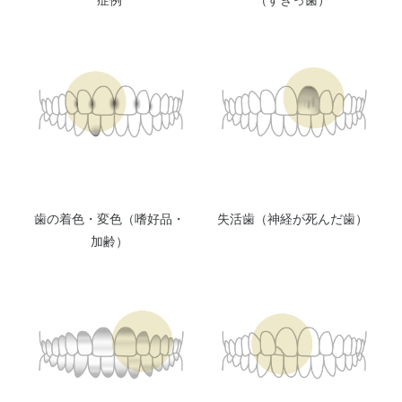
歯の着色・変色（嗜好品・
失活歯（神経が死んだ歯）
加齢）