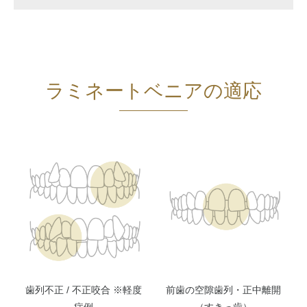
ラミネートベニアの適応
歯列不正 / 不正咬合 ※軽度
前歯の空隙歯列・正中離開
症例
（すきっ歯）