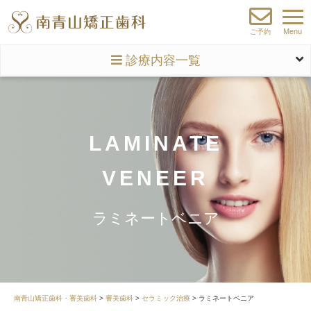
Menu
ご予約
診療内容一覧
LAMINATE
VENEER
ラミネートベニア
南青山矯正歯科・審美歯科
>
審美歯科
>
セラミック治療
>
ラミネートベニア