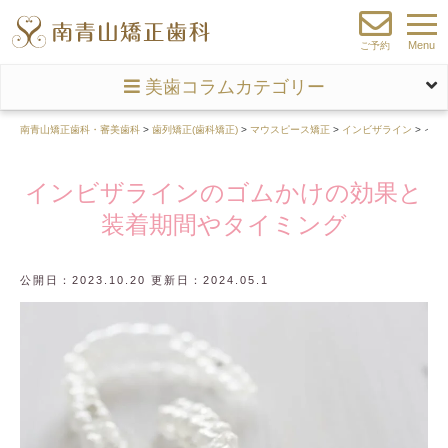
Menu
ご予約
美歯コラムカテゴリー
南青山矯正歯科・審美歯科
>
歯列矯正(歯科矯正)
>
マウスピース矯正
>
インビザライン
>
イン
インビザラインのゴムかけの効果と
装着期間やタイミング
公開日：2023.10.20 更新日：2024.05.1