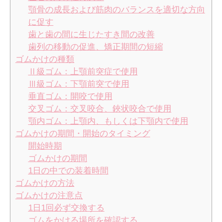
顎骨の成長および筋肉のバランスを適切な方向
に促す
歯と歯の間に生じたすき間の改善
歯列の移動の促進、矯正期間の短縮
ゴムかけの種類
Ⅱ級ゴム：上顎前突症で使用
Ⅲ級ゴム：下顎前突で使用
垂直ゴム：開咬で使用
交叉ゴム：交叉咬合、鋏状咬合で使用
顎内ゴム：上顎内、もしくは下顎内で使用
ゴムかけの期間・開始のタイミング
開始時期
ゴムかけの期間
1日の中での装着時間
ゴムかけの方法
ゴムかけの注意点
1日1回必ず交換する
ゴムをかける場所を確認する