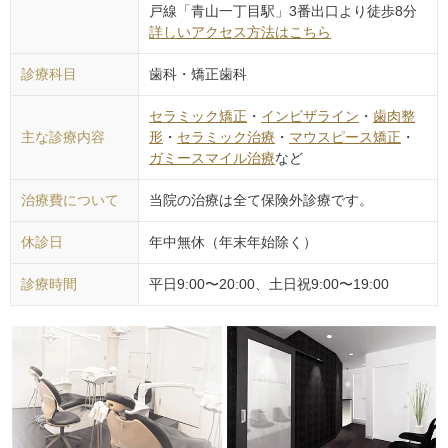
戸線「青山一丁目駅」3番出口より徒歩8分
詳しいアクセス方法はこちら
診療科目
歯科・矯正歯科
セラミック矯正
・
インビザライン
・
歯肉整
主な診療内容
形
・
セラミック治療
・
マウスピース矯正
・
ガミースマイル治療
など
治療費について
当院の治療は全て保険外診療です。
休診日
年中無休（年末年始除く）
診療時間
平日9:00〜20:00、土日祝9:00〜19:00