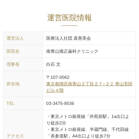
運営医院情報
運営法人
医療法人社団 真善美会
医院名
南青山矯正歯科クリニック
理事長
白石 文
〒
107-0062
所在地
東京都
港区
南青山２丁目２７−２２ 青山安田
ビル４階
TEL
03-3475-8536
・東京メトロ銀座線「外苑前駅」1a出口よ
り徒歩2分
・東京メトロ銀座線、半蔵門線、千代田線
アクセス
「表参道駅」A4出口より徒歩7分