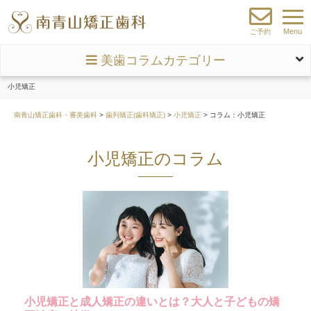
Menu
ご予約
美歯コラムカテゴリー
小児矯正
南青山矯正歯科・審美歯科
>
歯列矯正(歯科矯正)
>
小児矯正
>
コラム：小児矯正
小児矯正のコラム
小児矯正と成人矯正の違いとは？大人と子どもの矯