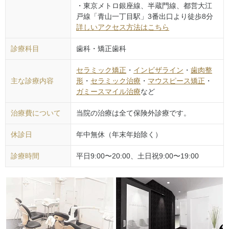
・東京メトロ銀座線、半蔵門線、都営大江
戸線「青山一丁目駅」3番出口より徒歩8分
詳しいアクセス方法はこちら
診療科目
歯科・矯正歯科
セラミック矯正
・
インビザライン
・
歯肉整
主な診療内容
形
・
セラミック治療
・
マウスピース矯正
・
ガミースマイル治療
など
治療費について
当院の治療は全て保険外診療です。
休診日
年中無休（年末年始除く）
診療時間
平日9:00〜20:00、土日祝9:00〜19:00