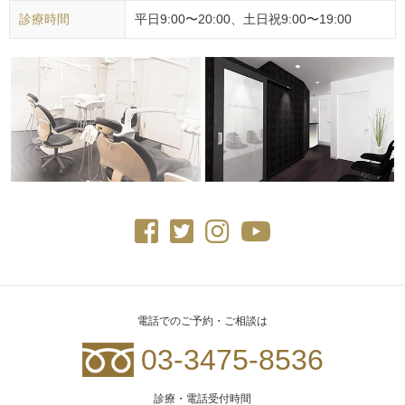
診療時間
平日9:00〜20:00、土日祝9:00〜19:00
電話でのご予約・ご相談は
03-3475-8536
診療・電話受付時間