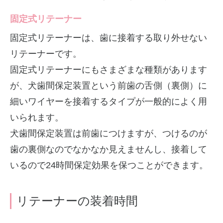
固定式リテーナー
固定式リテーナーは、歯に接着する取り外せない
リテーナーです。
固定式リテーナーにもさまざまな種類があります
が、犬歯間保定装置という前歯の舌側（裏側）に
細いワイヤーを接着するタイプが一般的によく用
いられます。
犬歯間保定装置は前歯につけますが、つけるのが
歯の裏側なのでなかなか見えませんし、接着して
いるので24時間保定効果を保つことができます。
リテーナーの装着時間