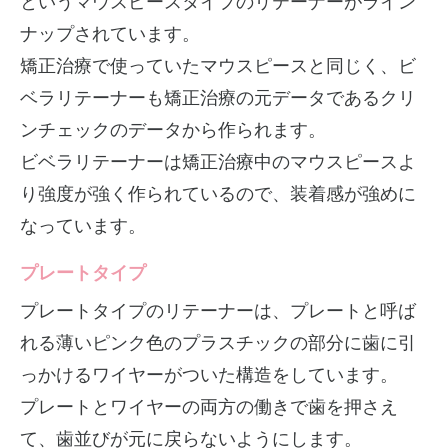
というマウスピースタイプのリテーナーがライン
ナップされています。
矯正治療で使っていたマウスピースと同じく、ビ
ベラリテーナーも矯正治療の元データであるクリ
ンチェックのデータから作られます。
ビベラリテーナーは矯正治療中のマウスピースよ
り強度が強く作られているので、装着感が強めに
なっています。
プレートタイプ
プレートタイプのリテーナーは、プレートと呼ば
れる薄いピンク色のプラスチックの部分に歯に引
っかけるワイヤーがついた構造をしています。
プレートとワイヤーの両方の働きで歯を押さえ
て、歯並びが元に戻らないようにします。