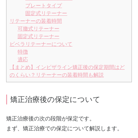
プレートタイプ
固定式リテーナー
リテーナーの装着時間
可撤式リテーナー
固定式リテーナー
ビベラリテーナーについて
特徴
適応
【まとめ】インビザライン矯正後の保定期間はど
のくらい？リテーナーの装着時間も解説
矯正治療後の保定について
矯正治療後の次の段階が保定です。
まず、矯正治療での保定について解説します。