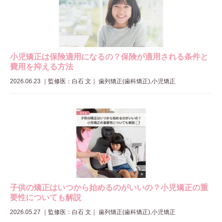
小児矯正は保険適用になるの？保険が適用される条件と
費用を抑える方法
2026.06.23
｜
監修医：白石 文
｜ 歯列矯正(歯科矯正),小児矯正
子供の矯正はいつから始めるのがいいの？小児矯正の重
要性についても解説
2026.05.27
｜
監修医：白石 文
｜ 歯列矯正(歯科矯正),小児矯正