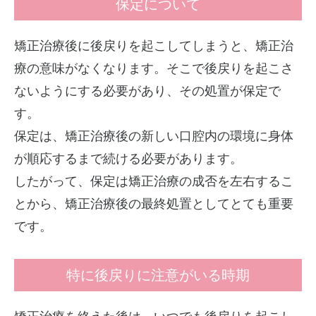
保定について
矯正治療後に後戻りを起こしてしまうと、矯正治
療の意味がなくなります。そこで後戻りを起こさ
ないようにする必要があり、その処置が保定で
す。
保定は、矯正治療後の新しい口腔内の環境に身体
が順応するまで続ける必要があります。
したがって、保定は矯正治療の成否を左右するこ
とから、矯正治療後の最終処置としてとても重要
です。
特に後戻りに注意がいる時期