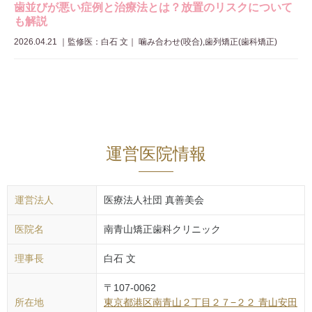
歯並びが悪い症例と治療法とは？放置のリスクについて
も解説
2026.04.21
｜
監修医：白石 文
｜ 噛み合わせ(咬合),歯列矯正(歯科矯正)
運営医院情報
運営法人
医療法人社団 真善美会
医院名
南青山矯正歯科クリニック
理事長
白石 文
〒
107-0062
所在地
東京都
港区
南青山２丁目２７−２２ 青山安田