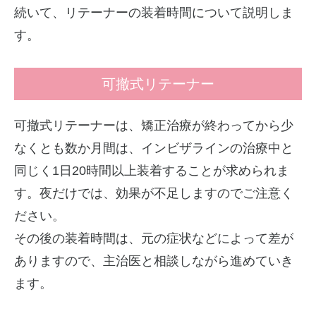
続いて、リテーナーの装着時間について説明しま
す。
可撤式リテーナー
可撤式リテーナーは、矯正治療が終わってから少
なくとも数か月間は、インビザラインの治療中と
同じく1日20時間以上装着することが求められま
す。夜だけでは、効果が不足しますのでご注意く
ださい。
その後の装着時間は、元の症状などによって差が
ありますので、主治医と相談しながら進めていき
ます。