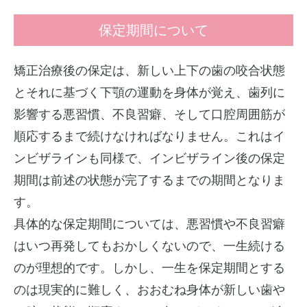
保定期間について
矯正治療後の保定は、新しい上下の歯の咬合状態
とそれに基づく下顎の運動を身体が覚え、歯列に
影響する悪習慣、不良習癖、そして口腔周囲筋が
順応するまで続けなければなりません。これはイ
ンビザラインも同様で、インビザライン後の保定
期間は前述の状態が完了するまでの期間となりま
す。
具体的な保定期間については、悪習慣や不良習癖
はいつ再発してもおかしくないので、一生続ける
のが理想的です。しかし、一生を保定期間とする
のは現実的に難しく、おおむね身体が新しい歯や