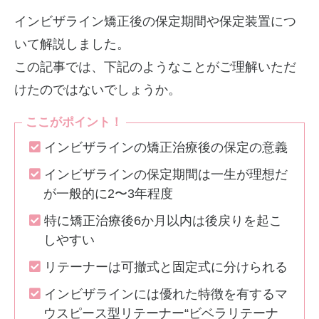
インビザライン矯正後の保定期間や保定装置につ
いて解説しました。
この記事では、下記のようなことがご理解いただ
けたのではないでしょうか。
ここがポイント！
インビザラインの矯正治療後の保定の意義
インビザラインの保定期間は一生が理想だ
が一般的に2〜3年程度
特に矯正治療後6か月以内は後戻りを起こ
しやすい
リテーナーは可撤式と固定式に分けられる
インビザラインには優れた特徴を有するマ
ウスピース型リテーナー“ビベラリテーナ