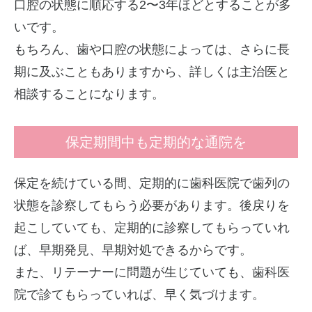
口腔の状態に順応する2〜3年ほどとすることが多
いです。
もちろん、歯や口腔の状態によっては、さらに長
期に及ぶこともありますから、詳しくは主治医と
相談することになります。
保定期間中も定期的な通院を
保定を続けている間、定期的に歯科医院で歯列の
状態を診察してもらう必要があります。後戻りを
起こしていても、定期的に診察してもらっていれ
ば、早期発見、早期対処できるからです。
また、リテーナーに問題が生じていても、歯科医
院で診てもらっていれば、早く気づけます。