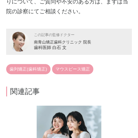
りについて、ご質問や不安のある方は、まずは当
院の診察にてご相談ください。
この記事の監修ドクター
南青山矯正歯科クリニック 院長
歯科医師 白石 文
歯列矯正(歯科矯正)
マウスピース矯正
関連記事