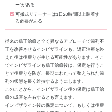
ー”がある
可撤式リテーナーは1日20時間以上装着す
る必要がある
従来の矯正治療と全く異なるアプローチで歯列不
正を改善させるインビザラインも、矯正治療を終
えた後は後戻りが生じる可能性があります。そこ
でインビザラインも矯正治療後は、保定を行うこ
とで後戻りを防ぎ、長期にわたって整えられた歯
列の状態を長く維持するようにします。
このことから、インビザライン後の保定は矯正治
療の成否を左右するとも言えます。
インビザライン後の保定について、もしくは後戻