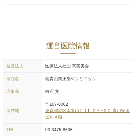
運営医院情報
運営法人
医療法人社団 真善美会
医院名
南青山矯正歯科クリニック
理事長
白石 文
〒
107-0062
所在地
東京都
港区
南青山２丁目２７−２２ 青山安田
ビル４階
TEL
03-3475-8536