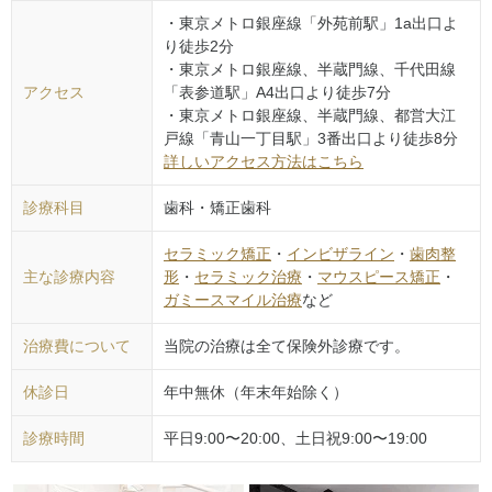
・東京メトロ銀座線「外苑前駅」1a出口よ
り徒歩2分
・東京メトロ銀座線、半蔵門線、千代田線
アクセス
「表参道駅」A4出口より徒歩7分
・東京メトロ銀座線、半蔵門線、都営大江
戸線「青山一丁目駅」3番出口より徒歩8分
詳しいアクセス方法はこちら
診療科目
歯科・矯正歯科
セラミック矯正
・
インビザライン
・
歯肉整
主な診療内容
形
・
セラミック治療
・
マウスピース矯正
・
ガミースマイル治療
など
治療費について
当院の治療は全て保険外診療です。
休診日
年中無休（年末年始除く）
診療時間
平日9:00〜20:00、土日祝9:00〜19:00