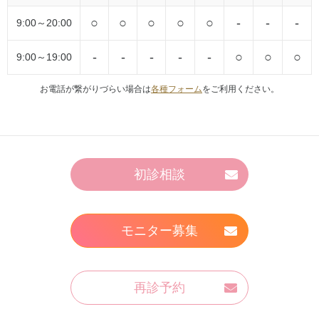
○
○
○
○
○
-
-
-
9:00～20:00
-
-
-
-
-
○
○
○
9:00～19:00
お電話が繋がりづらい場合は
各種フォーム
をご利用ください。
初診相談
モニター募集
再診予約