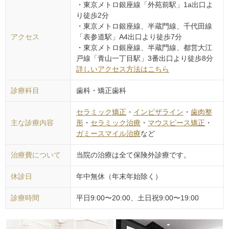
・東京メトロ銀座線「外苑前駅」1a出口よ
り徒歩2分
・東京メトロ銀座線、半蔵門線、千代田線
アクセス
「表参道駅」A4出口より徒歩7分
・東京メトロ銀座線、半蔵門線、都営大江
戸線「青山一丁目駅」3番出口より徒歩8分
詳しいアクセス方法はこちら
診療科目
歯科・矯正歯科
セラミック矯正
・
インビザライン
・
歯肉整
主な診療内容
形
・
セラミック治療
・
マウスピース矯正
・
ガミースマイル治療
など
治療費について
当院の治療は全て保険外診療です。
休診日
年中無休（年末年始除く）
診療時間
平日9:00〜20:00、土日祝9:00〜19:00