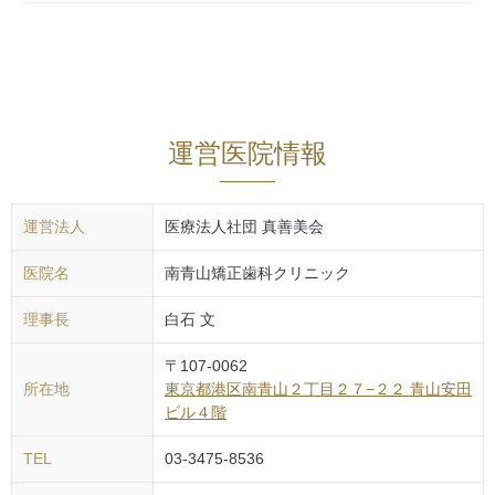
運営医院情報
運営法人
医療法人社団 真善美会
医院名
南青山矯正歯科クリニック
理事長
白石 文
〒
107-0062
所在地
東京都
港区
南青山２丁目２７−２２ 青山安田
ビル４階
TEL
03-3475-8536