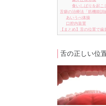
食いしばりを起こ
舌癖の治療法「筋機能訓練
あいうべ体操
口腔内装置
【まとめ】舌の位置で歯
舌の正しい位