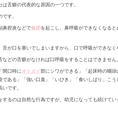
セは舌癖の代表的な原因の一つです。
のです。
副鼻腔炎などで
鼻閉
を起こし、鼻呼吸ができなくなると
、舌が口を塞いでしまいますから、口で呼吸ができなく
舌などの舌癖がなければ口呼吸をすることはできません
「閉口時に
オトガイ
部にシワができる」「起床時の咽頭
咬である」「強い口臭」「いびき」「食いしばり」こう
高いです。
をするのは自然な行為ですが、幼児になっても続けてい