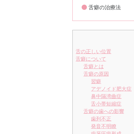
舌癖の治療法
舌の正しい位置
舌癖について
舌癖とは
舌癖の原因
習癖
アデノイド肥大症
鼻中隔湾曲症
舌小帯短縮症
舌癖の歯への影響
歯列不正
発音不明瞭
歯牙圧痕形成