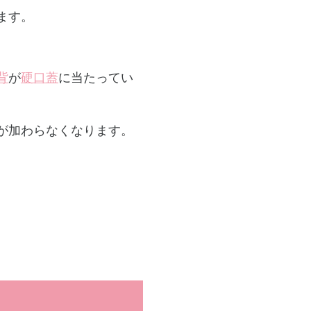
ます。
背
が
硬口蓋
に当たってい
が加わらなくなります。