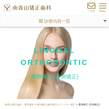
Menu
ご予約
診療内容一覧
LINGUAL
ORTHODONTIC
裏側矯正 (舌側矯正)
南青山矯正歯科・審美歯科
>
歯列矯正(歯科矯正)
>
ワイヤー矯正
>
裏側矯正 (舌側矯正)