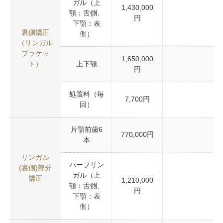
ガル（上
1,430,000
顎：舌側、
円
下顎：表
裏側矯正
側）
（リンガル
ブラケッ
1,650,000
ト）
上下顎
円
処置料（毎
7,700円
回）
片顎前歯6
770,000円
本
リンガル
ハーフリン
(裏側)部分
ガル（上
矯正
1,210,000
顎：舌側、
円
下顎：表
側）