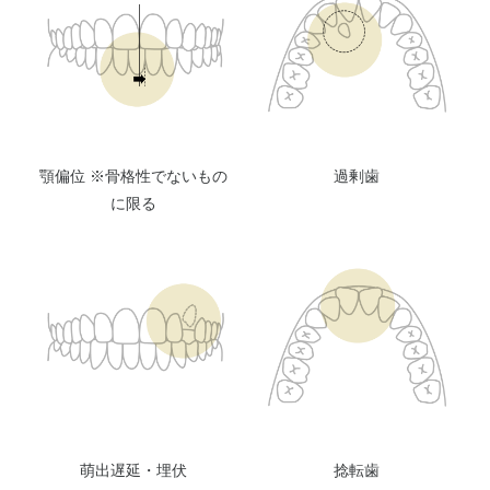
顎偏位 ※骨格性でないもの
過剰歯
に限る
萌出遅延・埋伏
捻転歯