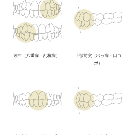
叢生（八重歯・乱杭歯）
上顎前突（出っ歯・口ゴ
ボ）