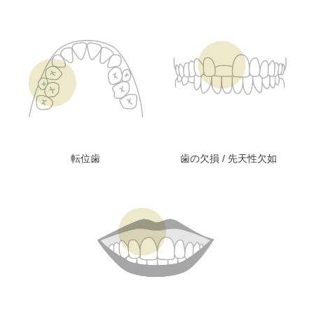
転位歯
歯の欠損 / 先天性欠如