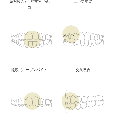
反対咬合 / 下顎前突（受け
上下顎前突
口）
開咬（オープンバイト）
交叉咬合