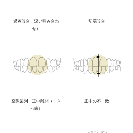
過蓋咬合（深い噛み合わ
切端咬合
せ）
空隙歯列・正中離開（すき
正中の不一致
っ歯）