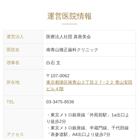
運営医院情報
運営法人
医療法人社団 真善美会
医院名
南青山矯正歯科クリニック
理事長
白石 文
〒
107-0062
所在地
東京都
港区
南青山２丁目２７−２２ 青山安田
ビル４階
TEL
03-3475-8536
・東京メトロ銀座線「外苑前駅」1a出口よ
り徒歩2分
・東京メトロ銀座線、半蔵門線、千代田線
アクセス
「表参道駅」A4出口より徒歩7分