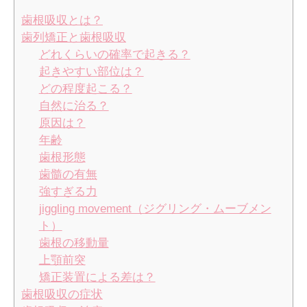
歯根吸収とは？
歯列矯正と歯根吸収
どれくらいの確率で起きる？
起きやすい部位は？
どの程度起こる？
自然に治る？
原因は？
年齢
歯根形態
歯髓の有無
強すぎる力
jiggling movement（ジグリング・ムーブメン
ト）
歯根の移動量
上顎前突
矯正装置による差は？
歯根吸収の症状