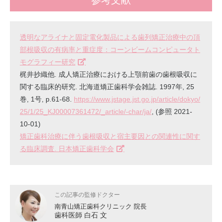
透明なアライナと固定電化製品による歯列矯正治療中の頂
部根吸収の有病率と重症度：コーンビームコンピュータト
モグラフィー研究
梶井抄織他. 成人矯正治療における上顎前歯の歯根吸収に
関する臨床的研究. 北海道矯正歯科学会雑誌. 1997年, 25
巻, 1号, p.61-68.
https://www.jstage.jst.go.jp/article/dokyo/
25/1/25_KJ00007361472/_article/-char/ja/
, (参照 2021-
10-01)
矯正歯科治療に伴う歯根吸収と宿主要因との関連性に関す
る臨床調査. 日本矯正歯科学会
この記事の監修ドクター
南青山矯正歯科クリニック 院長
歯科医師 白石 文