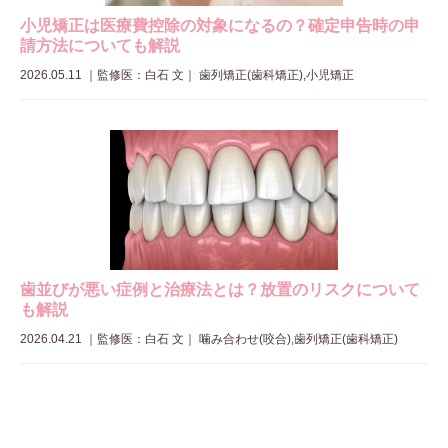
小児矯正は医療費控除の対象になるの？確定申告時の申
請方法についても解説
2026.05.11
｜
監修医：白石 文
｜ 歯列矯正(歯科矯正),小児矯正
歯並びが悪い症例と治療法とは？放置のリスクについて
も解説
2026.04.21
｜
監修医：白石 文
｜ 噛み合わせ(咬合),歯列矯正(歯科矯正)