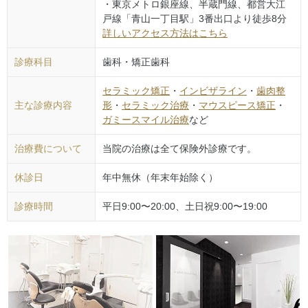
・東京メトロ銀座線、半蔵門線、都営大江
戸線「青山一丁目駅」3番出口より徒歩8分
詳しいアクセス方法はこちら
診療科目
歯科・矯正歯科
セラミック矯正
・
インビザライン
・
歯肉整
主な診療内容
形
・
セラミック治療
・
マウスピース矯正
・
ガミースマイル治療
など
治療費について
当院の治療は全て保険外診療です。
休診日
年中無休（年末年始除く）
診療時間
平日9:00〜20:00、土日祝9:00〜19:00