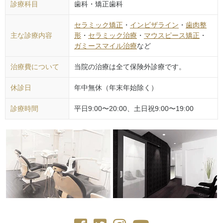
診療科目
歯科・矯正歯科
セラミック矯正
・
インビザライン
・
歯肉整
主な診療内容
形
・
セラミック治療
・
マウスピース矯正
・
ガミースマイル治療
など
治療費について
当院の治療は全て保険外診療です。
休診日
年中無休（年末年始除く）
診療時間
平日9:00〜20:00、土日祝9:00〜19:00