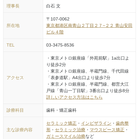
理事長
白石 文
〒
107-0062
所在地
東京都
港区
南青山２丁目２７−２２ 青山安田
ビル４階
TEL
03-3475-8536
・東京メトロ銀座線「外苑前駅」1a出口よ
り徒歩2分
・東京メトロ銀座線、半蔵門線、千代田線
アクセス
「表参道駅」A4出口より徒歩7分
・東京メトロ銀座線、半蔵門線、都営大江
戸線「青山一丁目駅」3番出口より徒歩8分
詳しいアクセス方法はこちら
診療科目
歯科・矯正歯科
セラミック矯正
・
インビザライン
・
歯肉整
主な診療内容
形
・
セラミック治療
・
マウスピース矯正
・
ガミースマイル治療
など