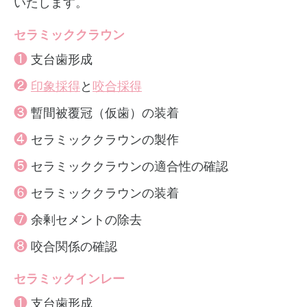
いたします。
セラミッククラウン
❶
支台歯形成
❷
印象採得
と
咬合採得
❸
暫間被覆冠（仮歯）の装着
❹
セラミッククラウンの製作
❺
セラミッククラウンの適合性の確認
❻
セラミッククラウンの装着
❼
余剰セメントの除去
❽
咬合関係の確認
セラミックインレー
❶
支台歯形成