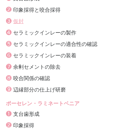
❷
印象採得と咬合採得
❸
仮封
❹
セラミックインレーの製作
❺
セラミックインレーの適合性の確認
❻
セラミックインレーの装着
❼
余剰セメントの除去
❽
咬合関係の確認
❾
辺縁部分の仕上げ研磨
ポーセレン・ラミネートベニア
❶
支台歯形成
❷
印象採得