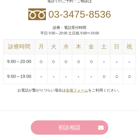
電話でのご予約・ご相談は
03-3475-8536
診療・電話受付時間
平日 9:00～20:00 土日祝 9:00〜19:00
診療時間
月
火
水
木
金
土
日
祝
○
○
○
○
○
-
-
-
9:00～20:00
-
-
-
-
-
○
○
○
9:00～19:00
お電話が繋がりづらい場合は
各種フォーム
をご利用ください。
初診相談