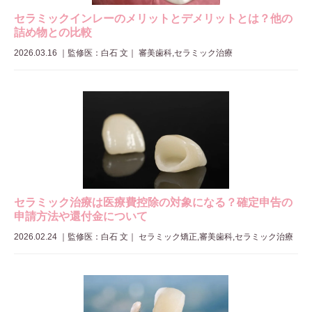
セラミックインレーのメリットとデメリットとは？他の
詰め物との比較
2026.03.16
｜
監修医：白石 文
｜ 審美歯科,セラミック治療
セラミック治療は医療費控除の対象になる？確定申告の
申請方法や還付金について
2026.02.24
｜
監修医：白石 文
｜ セラミック矯正,審美歯科,セラミック治療