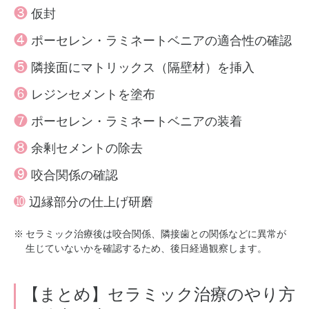
❸
仮封
❹
ポーセレン・ラミネートベニアの適合性の確認
❺
隣接面にマトリックス（隔壁材）を挿入
❻
レジンセメントを塗布
❼
ポーセレン・ラミネートベニアの装着
❽
余剰セメントの除去
❾
咬合関係の確認
➓
辺縁部分の仕上げ研磨
セラミック治療後は咬合関係、隣接歯との関係などに異常が
生じていないかを確認するため、後日経過観察します。
【まとめ】セラミック治療のやり方